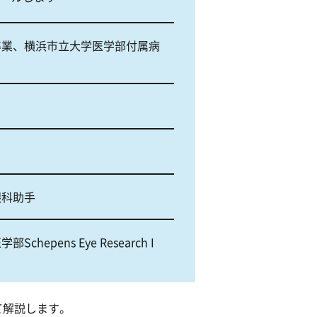
卒業、横浜市立大学医学部付属病
眼科助手
hepens Eye Research I
ertificate, Harvard Medical Sc
て解説します。