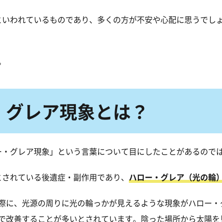
hool
るといわれているものであり、多くの方が不安や心配に思うでし
2002年
横浜市立大学医学部
。
2002年
横浜南共済病院眼科
2003年
医学博士（横浜市立
・グレア現象とは？
2014年
金沢文庫アイクリニ
ロー・グレア現象」という言葉について目にしたことがあるので
とされている後遺症・副作用であり、
ハロー・グレア（光の輪
際に、光源の周りに光の輪っかが見えるような現象がハロー・グ
で改善することが多いとされています。陰った場所から太陽を見