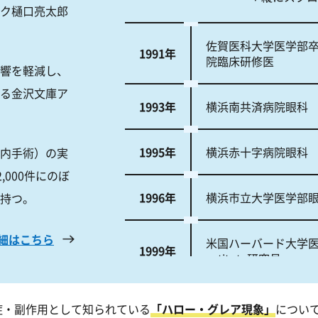
ク樋口亮太郎
佐賀医科大学医学部
1991年
院臨床研修医
響を軽減し、
る金沢文庫ア
1993年
横浜南共済病院眼科
1995年
横浜赤十字病院眼科
内手術）の実
2,000件にのぼ
1996年
横浜市立大学医学部
持つ。
細はこちら
米国ハーバード大学医学部Sc
1999年
nstitute研究員
Research fellowship c
症・副作用として知られている
「ハロー・グレア現象」
につい
2002年