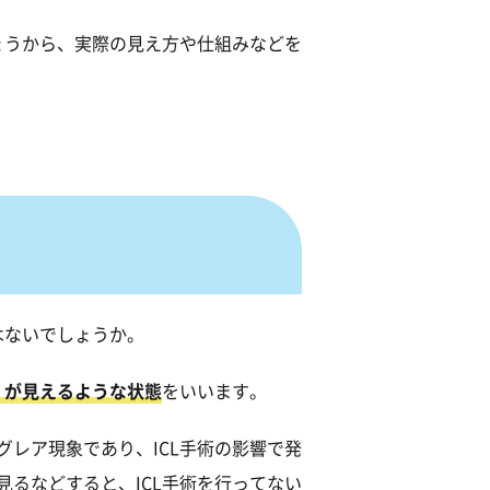
ょうから、実際の見え方や仕組みなどを
眼科助手復職
 部長
大学医学部）
ック開設
はないでしょうか。
）が見えるような状態
をいいます。
レア現象であり、ICL手術の影響で発
るなどすると、ICL手術を行ってない