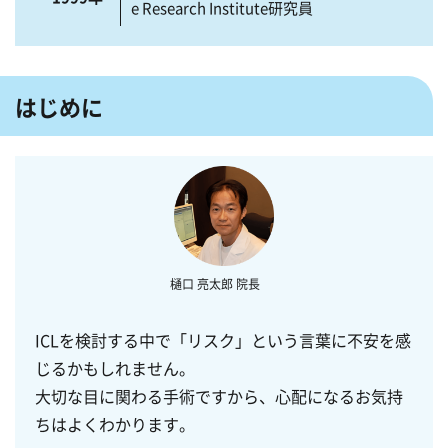
e Research Institute研究員
Research fellowship certificate, Harvar
2002年
d Medical School
はじめに
2002年
横浜市立大学医学部眼科助手復職
2002年
横浜南共済病院眼科 部長
2003年
医学博士（横浜市立大学医学部）
2014年
金沢文庫アイクリニック開設
ICLを検討する中で「リスク」という言葉に不安を感
じるかもしれません。
大切な目に関わる手術ですから、心配になるお気持
ちはよくわかります。