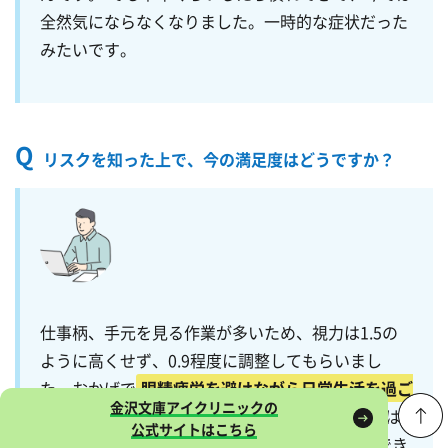
全然気にならなくなりました。一時的な症状だった
みたいです。
Q
リスクを知った上で、今の満足度はどうですか？
仕事柄、手元を見る作業が多いため、視力は1.5の
ように高くせず、0.9程度に調整してもらいまし
た。おかげで
眼精疲労を避けながら日常生活を過ご
金沢文庫
アイクリニックの
すことができ
、満足しています。 いろいろ不安は
公式サイトはこちら
ありましたけど、きちんと情報収集して、信頼でき